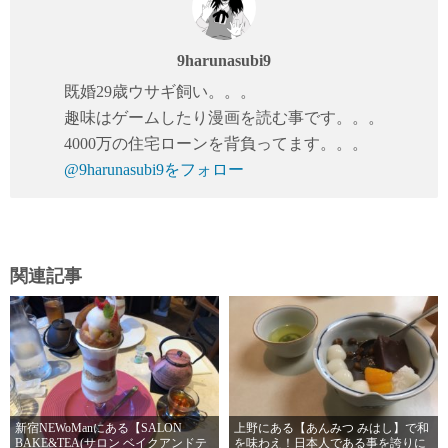
9harunasubi9
既婚29歳ウサギ飼い。。。
趣味はゲームしたり漫画を読む事です。。。
4000万の住宅ローンを背負ってます。。。
@9harunasubi9をフォロー
関連記事
新宿NEWoManにある【SALON
上野にある【あんみつ みはし】で和
BAKE&TEA(サロン ベイクアンドテ
を味わえ！日本人である事を誇りに