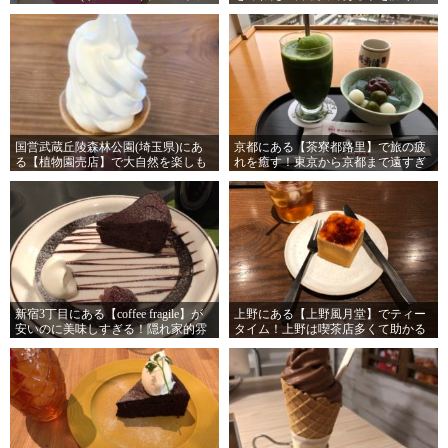
ィー)】は女性に人気の店！でも男だ
思え！
けで行くのもあり！
国営武蔵丘陵森林公園(埼玉県)にあ
京都にある【茶寮都路里】で旅の疲
る【植物園売店】で大自然を楽しも
れを癒す！東京から京都まで遠すぎ
う！マイナスイオン吸収しまくれ！
る！
新宿3丁目にある【coffee fragile】が
上野にある【上野風月堂】でティー
安いのに美味しすぎる！隠れ家的雰
タイム！上野は喫茶店多くて助かる
囲気もＧＯＯＤ！
よ～