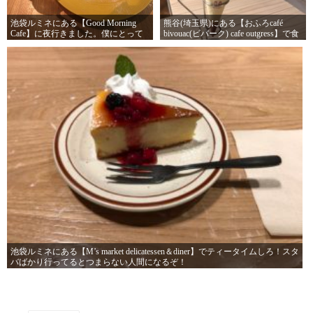
池袋ルミネにある【Good Morning
熊谷(埼玉県)にある【おふろcafé
Cafe】に夜行きました。僕にとって
bivouac(ビバーク) cafe outgress】で食
夜は朝です（夜型）
べるアイスうめ～。温泉入った後だ
から二倍うめ～
池袋ルミネにある【M’s market delicatessen＆diner】でティータイムしろ！スタ
バばかり行ってるとつまらない人間になるぞ！