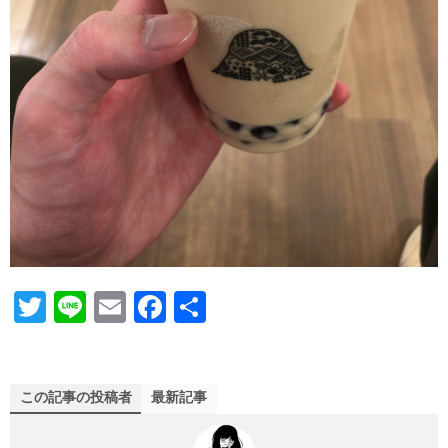
T
Li
E
Fa
共
wi
ne
m
ce
有
tte
ail
bo
r
ok
この記事の投稿者
最新記事