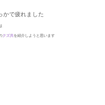
っかで疲れました
は
の
クズ共
を紹介しようと思います