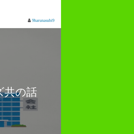
9harunasubi9
ズ共の話