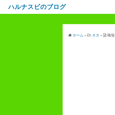
ハルナスビのブログ
ホーム
»
ネタ
»
職場