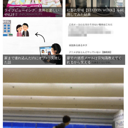
ライブビューイング、意外と楽しい
社畜の聖域【STATION WORK】を利
やんけ！
用してみた結果
家まで連れ込んだのにオフ○コ失敗し
最近の迷惑メールは豆知識教えてく
た話
れるから笑える