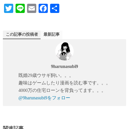
T
Li
E
Fa
共
wi
ne
m
ce
有
tte
ail
bo
r
ok
この記事の投稿者
最新記事
9harunasubi9
既婚29歳ウサギ飼い。。。
趣味はゲームしたり漫画を読む事です。。。
4000万の住宅ローンを背負ってます。。。
@9harunasubi9をフォロー
関連記事