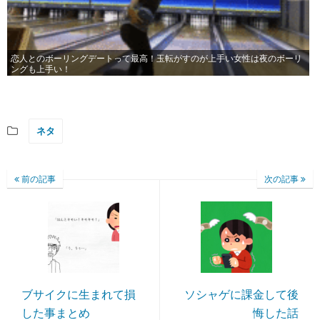
恋人とのボーリングデートって最高！玉転がすのが上手い女性は夜のボーリ
ングも上手い！
ネタ
前の記事
次の記事
ブサイクに生まれて損
ソシャゲに課金して後
した事まとめ
悔した話