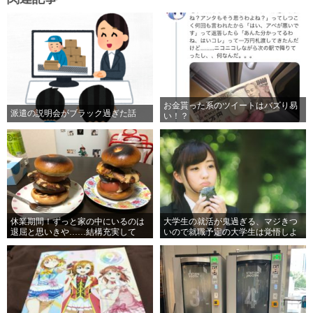
お金貰った系のツイートはバズり易
派遣の説明会がブラック過ぎた話
い！？
休業期間！ずっと家の中にいるのは
大学生の就活が鬼過ぎる、マジきつ
退屈と思いきや……結構充実して
いので就職予定の大学生は覚悟しよ
る。。
う