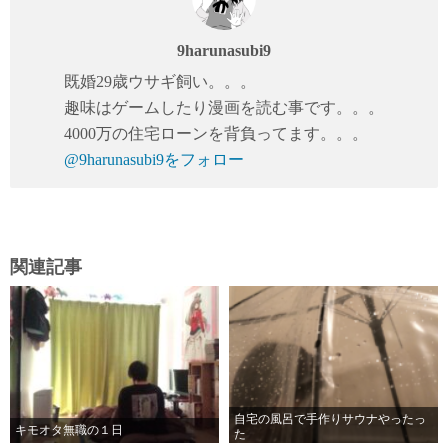
9harunasubi9
既婚29歳ウサギ飼い。。。
趣味はゲームしたり漫画を読む事です。。。
4000万の住宅ローンを背負ってます。。。
@9harunasubi9をフォロー
関連記事
自宅の風呂で手作りサウナやったっ
キモオタ無職の１日
た