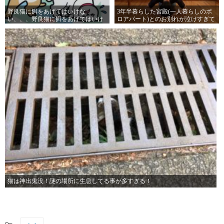
野良猫に餌をあげてはいけな
3年半暮らした宮殿(一人暮らしのボ
い、、、野良猫に餌をあげてはいけ
ロアパート)とのお別れが泣けすぎて
ない、、、野良猫に餌をあげてはい
泣ける
けない、、、
猫は神出鬼没！謎の場所に生息してる事が多すぎる！