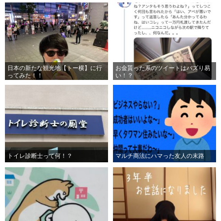
日本の新たな観光地【トー横】に行
お金貰った系のツイートはバズり易
ってみた！！
い！？
トイレ診断士って何！？
マルチ商法にハマった友人の末路