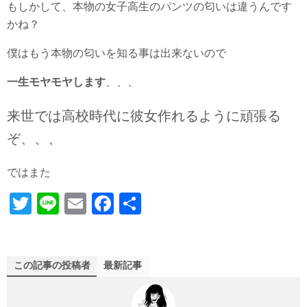
もしかして、本物の女子高生のパンツの匂いは違うんです
かね？
僕はもう本物の匂いを知る事は出来ないので
一生モヤモヤします
、、、
来世では高校時代に彼女作れるように頑張る
ぞ、、、
ではまた
T
Li
E
Fa
共
wi
ne
m
ce
有
tte
ail
bo
r
ok
この記事の投稿者
最新記事