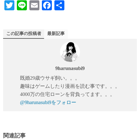
T
Li
E
Fa
共
wi
ne
m
ce
有
tte
ail
bo
r
ok
この記事の投稿者
最新記事
9harunasubi9
既婚29歳ウサギ飼い。。。
趣味はゲームしたり漫画を読む事です。。。
4000万の住宅ローンを背負ってます。。。
@9harunasubi9をフォロー
関連記事