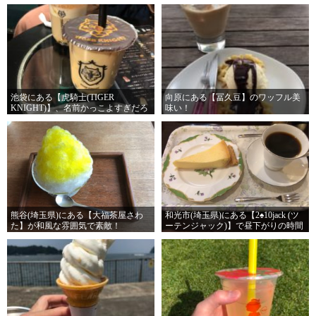
池袋にある【虎騎士(TIGER
向原にある【冨久豆】のワッフル美
KNIGHT)】、名前かっこよすぎだろ
味い！
ｗｗｗ小学生が考えたアカウント名
かよｗｗｗ
熊谷(埼玉県)にある【大福茶屋さわ
和光市(埼玉県)にある【2♠10jack (ツ
た】が和風な雰囲気で素敵！
ーテンジャック)】で昼下がりの時間
を楽しめ！心の余裕を持つのだ！