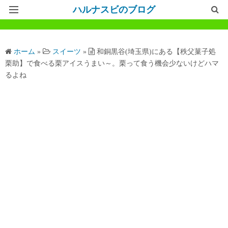
ハルナスビのブログ
記事一覧
ホーム
»
スイーツ
»
和銅黒谷(埼玉県)にある【秩父菓子処
ホームページ
栗助】で食べる栗アイスうまい～。栗って食う機会少ないけどハマ
るよね
問い合わせ
プライバシーポリシー