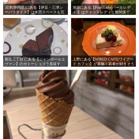
沼津(静岡県)にある【伊豆・三津シ
池袋にある【Pearl Lady(パールレデ
ーパラダイス】は休憩スペースも完
ィ)】はチャットレディと無関係で
備されております！安心して長居出
す。
来るでござる
新宿三丁目 にある【ジャンポールエ
上野にある【WIRED CAFE(ワイアー
ヴァン】のガトーショコラ美味す
ド カフェ)】が素敵！若者が好きそう
ぎ！！
な店！