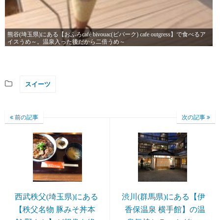
熊谷(埼玉県)にある【おふろcafé bivouac(ビバーク) cafe outgress】で食べるア
イスうめ～。温泉入った後だから二倍うめ～
スイーツ
前の記事
次の記事
西武秩父(埼玉県)にある
渋川(群馬県)にある【伊
【秩父名物 豚みそ丼本
香保温泉 横手館】の温