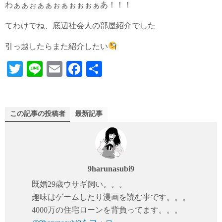
わぁぁぉぁぁぉぁぉぉぉぁあ！！！
てわけでね、底辺社会人の部屋紹介でした
引っ越したらまた紹介したい
T
Li
E
Fa
共
wi
ne
m
ce
有
tte
ail
bo
r
ok
この記事の投稿者
最新記事
9harunasubi9
既婚29歳ウサギ飼い。。。
趣味はゲームしたり漫画を読む事です。。。
4000万の住宅ローンを背負ってます。。。