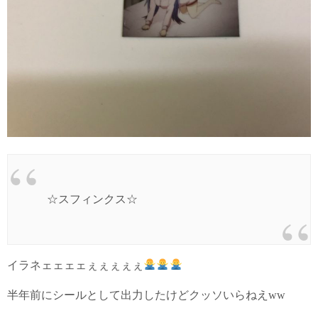
☆スフィンクス☆
イラネェェェェぇぇぇぇぇ
半年前にシールとして出力したけどクッソいらねえww