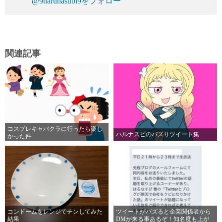
@9harunasubi9をフォロー
関連記事
コスプレキャバクラに行ったら楽し
ハルナスビのバズりツイート集
かった件
コンドームをレンジでチンしてみた
ツイートがバズると企業関係者から
結果
DMが来る事あるぞ！知名度も上が