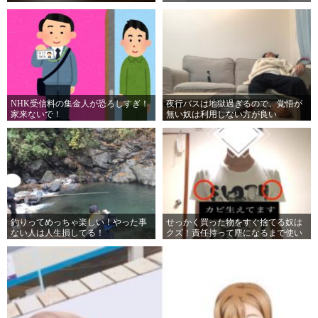
るし最高↗︎
NHK受信料の集金人が恐ろしすぎ！
夜行バスは地獄過ぎるので、覚悟が
家来ないで！
無い奴は利用しない方が良い
釣りってめっちゃ楽しい！やった事
せっかく買った物をすぐ捨てる奴は
ない人は人生損してる！
クズ！責任持って塵になるまで使い
潰せ…