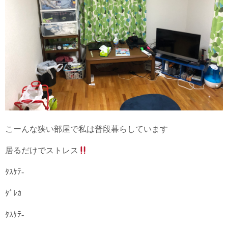
こーんな狭い部屋で私は普段暮らしています
居るだけでストレス
ﾀｽｹﾃ-
ﾀﾞﾚｶ
ﾀｽｹﾃ-