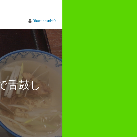
9harunasubi9
で舌鼓し