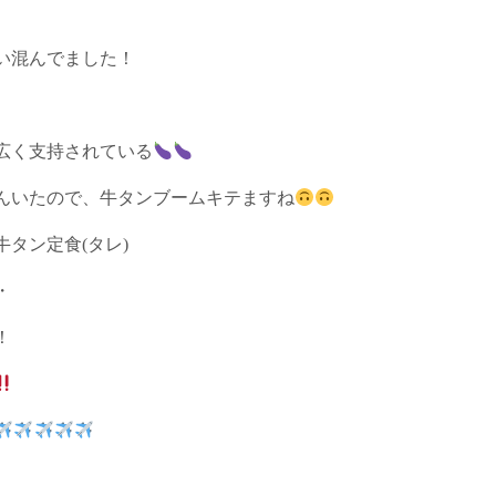
い混んでました！
広く支持されている
んいたので、牛タンブームキテますね
タン定食(タレ)
・
！