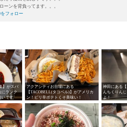
住宅ローンを背負ってます。。。
ubi9をフォロー
集】がスバ
アクアシティお台場にある
神田にある【
位にランク
【TACOBELL(タコベル)】がアメリカ
んちくりんじ
良いです
ン！ピリ辛ポテトくそ美味い！
よ！