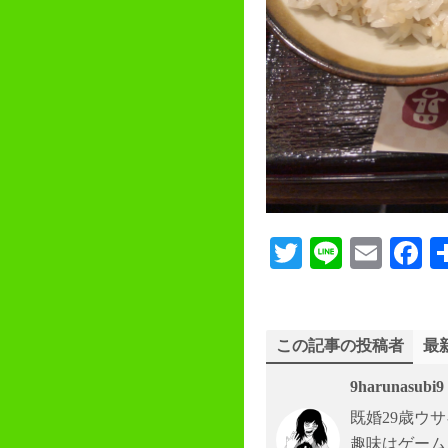
T
Li
E
F
wi
ne
m
c
tte
ail
b
r
o
この記事の投稿者
最
9harunasubi9
既婚29歳ウ
趣味はゲーム