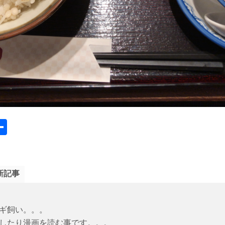
a
共
e
有
o
k
新記事
サギ飼い。。。
したり漫画を読む事です。。。