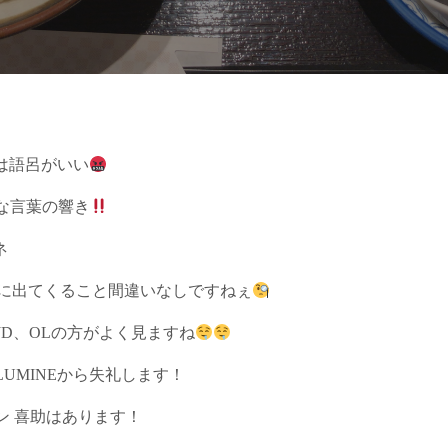
語は語呂がいい
な言葉の響き
ネ
話に出てくること間違いなしですねぇ
りJD、OLの方がよく見ますね
UMINEから失礼します！
タン 喜助はあります！