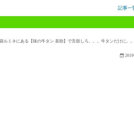
記事一
袋ルミネにある【味の牛タン 喜助】で舌鼓しろ。。。牛タンだけに。
201