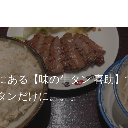
にある【味の牛タン 喜助】
タンだけに。。。