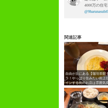
4000万の
@9harunas
関連記事
自由が丘にある【珈琲茶館 
ラ！やっぱり住みたい街上
インする街のお店は雰囲気
ね！