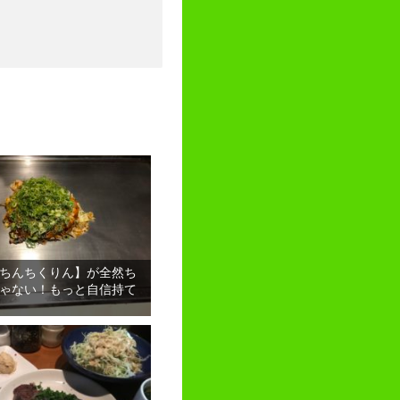
ちんちくりん】が全然ち
ゃない！もっと自信持て