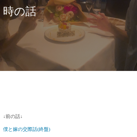
時の話
↓前の話↓
僕と嫁の交際話(終盤)