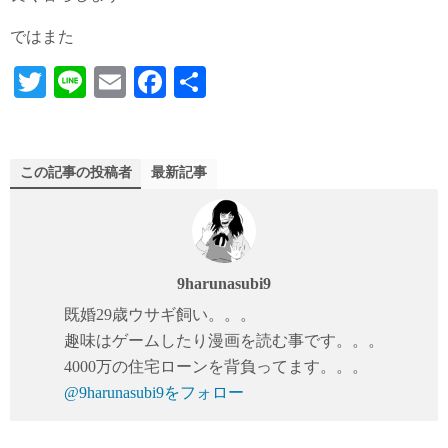
ではまた
T
Li
E
Fa
共
wi
ne
m
ce
有
tte
ail
bo
r
ok
この記事の投稿者
最新記事
9harunasubi9
既婚29歳ウサギ飼い。。。
趣味はゲームしたり漫画を読む事です。。。
4000万の住宅ローンを背負ってます。。。
@9harunasubi9をフォロー