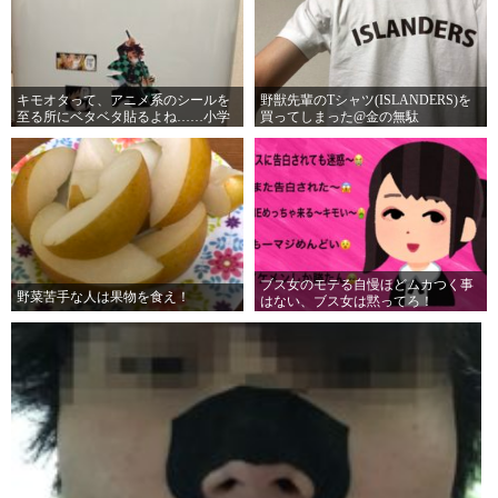
キモオタって、アニメ系のシールを
野獣先輩のTシャツ(ISLANDERS)を
至る所にベタベタ貼るよね……小学
買ってしまった@金の無駄
生みたい。。。
ブス女のモテる自慢ほどムカつく事
野菜苦手な人は果物を食え！
はない、ブス女は黙ってろ！