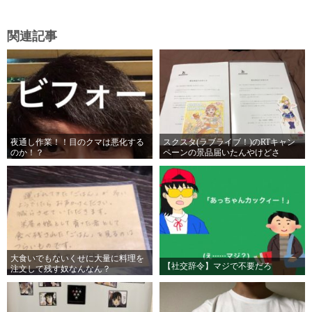
関連記事
夜通し作業！！目のクマは悪化する
スクスタ(ラブライブ！)のRTキャン
のか！？
ペーンの景品届いたんやけどさ
ぁ。。。
大食いでもないくせに大量に料理を
【社交辞令】マジで不要だろ
注文して残す奴なんなん？