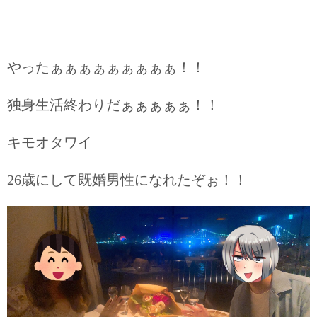
やったぁぁぁぁぁぁぁぁぁ！！
独身生活終わりだぁぁぁぁぁ！！
キモオタワイ
26歳にして既婚男性になれたぞぉ！！