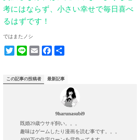
考にはならず、小さい幸せで毎日喜べ
るはずです！
ではまたノシ
T
Li
E
Fa
共
wi
ne
m
ce
有
tte
ail
bo
r
ok
この記事の投稿者
最新記事
9harunasubi9
既婚29歳ウサギ飼い。。。
趣味はゲームしたり漫画を読む事です。。。
4000万の住宅ローンを背負ってます。。。