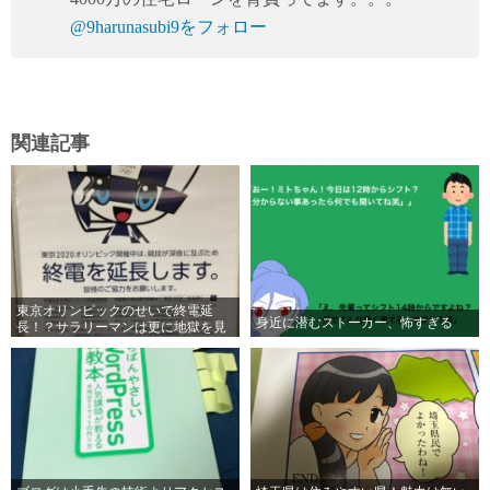
@9harunasubi9をフォロー
関連記事
東京オリンピックのせいで終電延
身近に潜むストーカー、怖すぎる
長！？サラリーマンは更に地獄を見
るのか！？