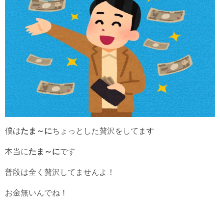
僕は
たま～に
ちょっとした贅沢をしてます
本当に
たま～に
です
普段は全く贅沢してませんよ！
お金無いんでね！