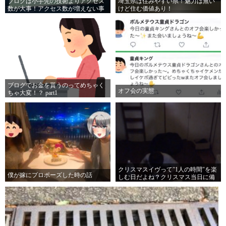
ブログは小手先の技術よりアクセス
埼玉県は住みやすい県！魅力は無い
数が大事！アクセス数が増えない事
けど住む価値あり！
には何をやっても無駄無駄無駄ァ！
ブログでお金を貰うのってめちゃく
オフ会の実態
ちゃ大変！？ part1
クリスマスイヴって″1人の時間″を楽
僕が嫁にプロポーズした時の話
しむ日だよね？クリスマス当日に備
えて休息を取る日だよね？