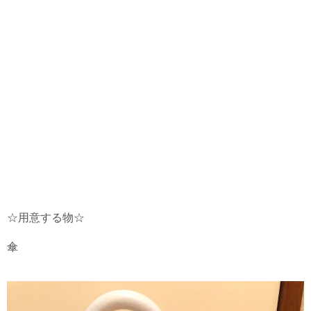
☆用意する物☆
傘