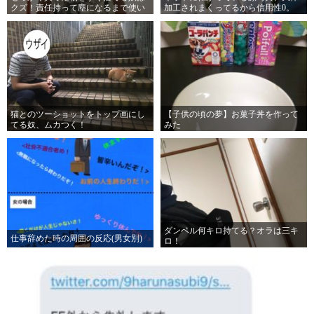
クズ！責任持って塵になるまで使い
加工されまくってるから信用性0。
潰せ…
猫とのツーショットをトップ画にし
【子供の頃の夢】お菓子丼を作って
てる奴、ムカつく！
みた
ダンベル何キロ持てる？オラは三キ
仕事辞めた時の周囲の反応(男女別)
ロ！