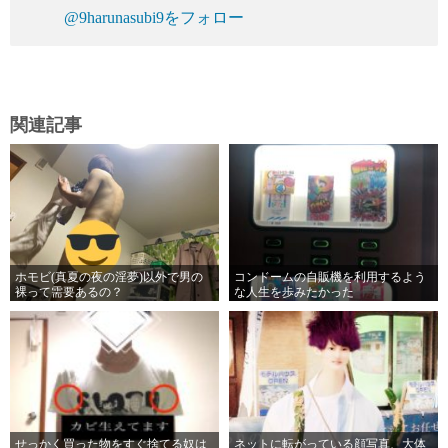
@9harunasubi9をフォロー
関連記事
ホモビ(真夏の夜の淫夢)以外で男の
コンドームの自販機を利用するよう
裸って需要あるの？
な人生を歩みたかった
せっかく買った物をすぐ捨てる奴は
ネットに転がっている顔写真、大体