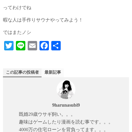
ってわけでね
暇な人は手作りサウナやってみよう！
ではまたノシ
T
Li
E
Fa
共
wi
ne
m
ce
有
tte
ail
bo
r
ok
この記事の投稿者
最新記事
9harunasubi9
既婚29歳ウサギ飼い。。。
趣味はゲームしたり漫画を読む事です。。。
4000万の住宅ローンを背負ってます。。。