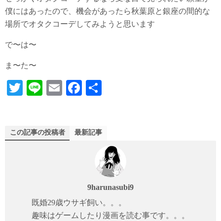
僕にはあったので、機会があったら秋葉原と銀座の間的な
場所でオタクコーデしてみようと思います
で〜は〜
ま〜た〜
T
Li
E
Fa
共
wi
ne
m
ce
有
tte
ail
bo
r
ok
この記事の投稿者
最新記事
9harunasubi9
既婚29歳ウサギ飼い。。。
趣味はゲームしたり漫画を読む事です。。。