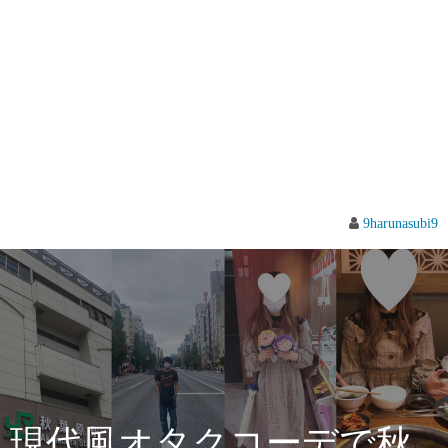
9harunasubi9
現代風オタクコーデで秋