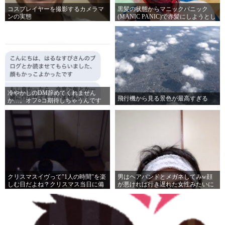
コスプレイヤーを撮影するカメラマ
黒髪の状態からマニックパニック
ンの実態
(MANIC PANIC)で赤髪にしようとし
た結果。
冷やかしのDM辞めてくれません
飛行機から見る景色が最高すぎる
か…。オフ○コ期待しちゃうんです
よ…。
クリスマスイヴって″1人の時間″を楽
男はヘアバンドとメガネしてみw顔
しむ日だよね？クリスマス当日に備
が悪ければ行き遅れた女性みたいに
えて休息を取る日だよね？
なるぞw