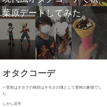
葉原デートしてみた
オタクコーデ
一昔前はオタクの格好はキモさの塊として畏怖の象徴でし
た
しかし近年