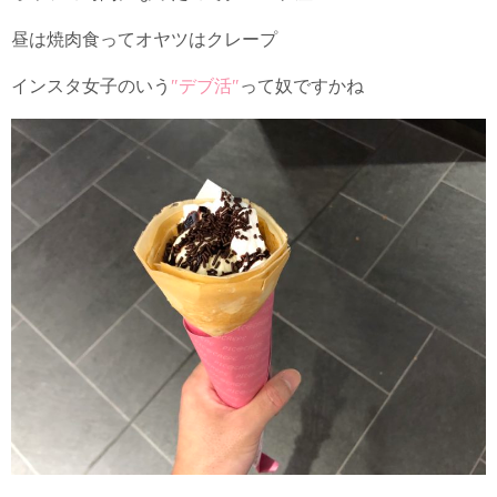
昼は焼肉食ってオヤツはクレープ
インスタ女子のいう
″デブ活″
って奴ですかね