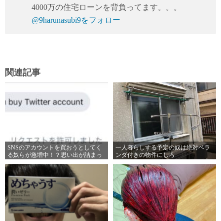
4000万の住宅ローンを背負ってます。。。
@9harunasubi9をフォロー
関連記事
SNSのアカウントを買おうとしてく
一人暮らしする予定の奴は絶対ベラ
る奴らが急増中！？思い出が詰まっ
ンダ付きの物件にしろ
たアカウントは高値でも売るべきで
はない！