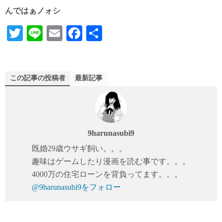
んではぁノォシ
T
Li
E
Fa
共
wi
ne
m
ce
有
tte
ail
bo
r
ok
この記事の投稿者
最新記事
9harunasubi9
既婚29歳ウサギ飼い。。。
趣味はゲームしたり漫画を読む事です。。。
4000万の住宅ローンを背負ってます。。。
@9harunasubi9をフォロー