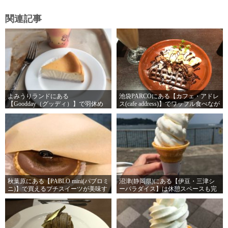
関連記事
よみうりランドにある
池袋PARCOにある【カフェ・アドレ
【Goodday（グッディ）】で羽休め
ス(cafe address)】でワッフル食べなが
しろ！アトラクション乗るのも体力
ら作業するのオススメ！かなり捗る
使うよね
ぞ！
秋葉原にある【PABLO mini(パブロミ
沼津(静岡県)にある【伊豆・三津シ
ニ)】で買えるプチスイーツが美味す
ーパラダイス】は休憩スペースも完
ぎる！
備されております！安心して長居出
来るでござる