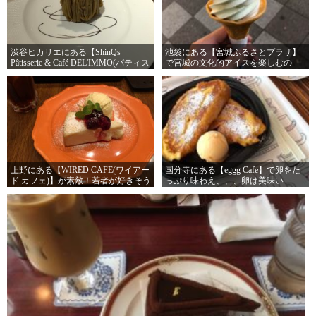
渋谷ヒカリエにある【ShinQs
池袋にある【宮城ふるさとプラザ】
Pâtisserie & Café DEL'IMMO(パティス
で宮城の文化的アイスを楽しむの
リー＆カフェ デリーモ)】が文句無し
だ！
に美味い！何回でも食いたくなる！
上野にある【WIRED CAFE(ワイアー
国分寺にある【eggg Cafe】で卵をた
ド カフェ)】が素敵！若者が好きそう
っぷり味わえ、、、卵は美味い
な店！
ぞ・・・