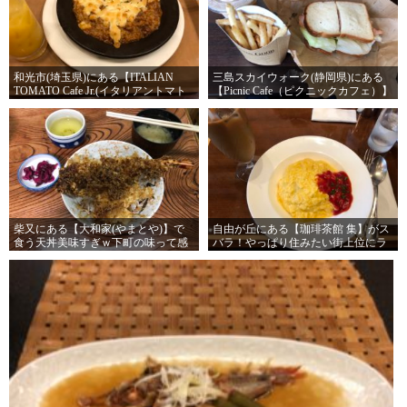
和光市(埼玉県)にある【ITALIAN
三島スカイウォーク(静岡県)にある
TOMATO Cafe Jr.(イタリアントマト
【Picnic Cafe（ピクニックカフェ）】
カフェジュニア)】で暇つぶし！東京
が吊り橋の向こう側にあるから寄っ
の店と違って時間制限ないしね！
てしまう！それも営業戦略の一部な
のか！？
柴又にある【大和家(やまとや)】で
自由が丘にある【珈琲茶館 集】がス
食う天丼美味すぎｗ下町の味って感
バラ！やっぱり住みたい街上位にラ
じっすね～
ンクインする街のお店は雰囲気良い
ですね！