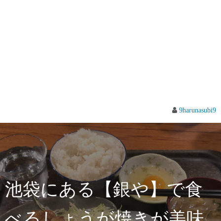
9harunasubi9
池袋にある【銀や】で食
べるしょうが焼きが美味