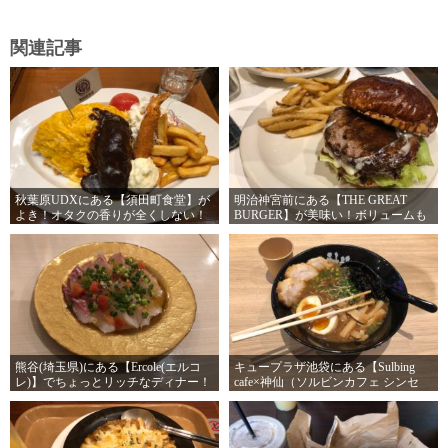
関連記事
秋葉原UDXにある【須田町食堂】が
明治神宮前にある【THE GREAT
よき！オタクの香りが全くしない！
BURGER】が美味い！ボリュームも
あるし！
熊谷(埼玉県)にある【Ercole(エルコ
キュープラザ池袋にある【Sulbing
レ)】でちょっとリッチなディナー！
cafe×神仙（ソルビンカフェ シンセ
たまには金使え！
ン）】が美味い！池袋行くオタクは
食ってけ！