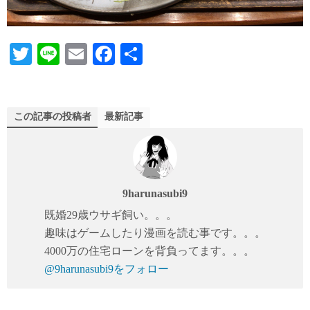
T
Li
E
Fa
共
wi
ne
m
ce
有
tte
ail
bo
r
ok
この記事の投稿者
最新記事
9harunasubi9
既婚29歳ウサギ飼い。。。
趣味はゲームしたり漫画を読む事です。。。
4000万の住宅ローンを背負ってます。。。
@9harunasubi9をフォロー