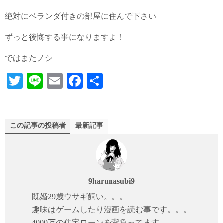
絶対にベランダ付きの部屋に住んで下さい
ずっと後悔する事になりますよ！
ではまたノシ
T
Li
E
Fa
共
wi
ne
m
ce
有
tte
ail
bo
r
ok
この記事の投稿者
最新記事
9harunasubi9
既婚29歳ウサギ飼い。。。
趣味はゲームしたり漫画を読む事です。。。
4000万の住宅ローンを背負ってます。。。