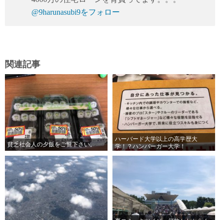
@9harunasubi9をフォロー
関連記事
ハーバード大学以上の高学歴大
貧乏社会人の夕飯をご覧下さい。
学！？ハンバーガー大学！