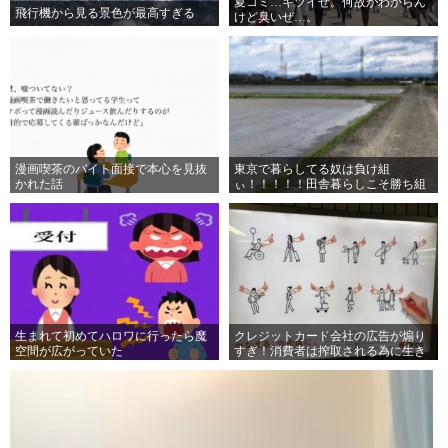
夏コミ…キツイぜ。何故かわからん
飛行機から見る景色が最高すぎる
けど臭いぜ…。
漫画喫茶のバイト面接で本心を見抜
東京で暮らしてる奴は負け組
かれた話
ぃ！！！！！田舎暮らしこそ勝ち組
ぃ！！！！！
生まれて初めてハロワに行ったら魔
クレジットカード会社の広告が煽り
空間が広がっていた
すぎ！消費者は搾取される為に生き
てるんじゃないぞ！