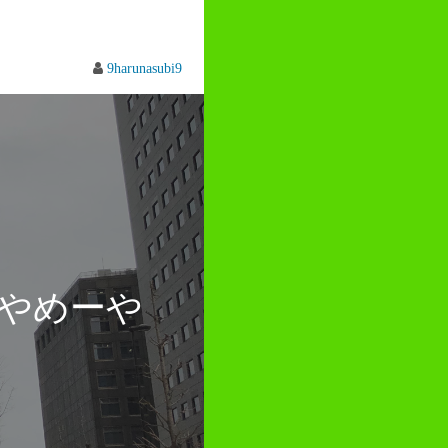
9harunasubi9
やめーや