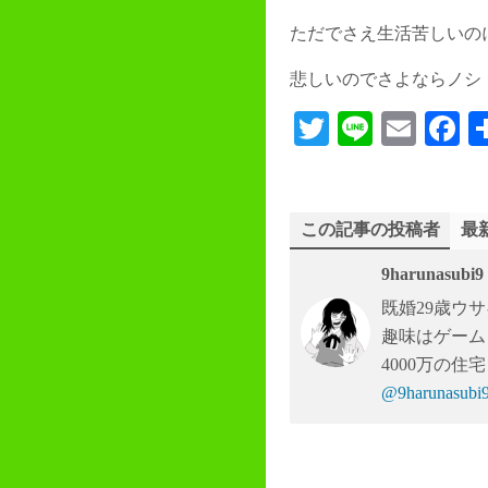
ただでさえ生活苦しいの
悲しいのでさよならノシ
T
Li
E
F
wi
ne
m
c
tte
ail
b
r
o
この記事の投稿者
最
9harunasubi9
既婚29歳ウ
趣味はゲーム
4000万の
@9harunas