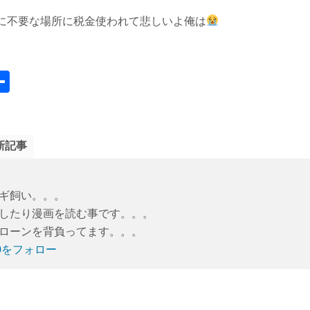
に不要な場所に税金使われて悲しいよ俺は
a
共
e
有
o
k
新記事
サギ飼い。。。
したり漫画を読む事です。。。
住宅ローンを背負ってます。。。
ubi9をフォロー