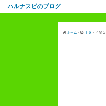
ハルナスビのブログ
ホーム
»
ネタ
»
変な