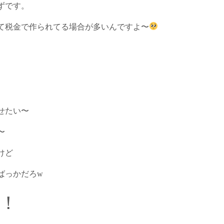
ずです。
て税金で作られてる場合が多いんですよ〜
せたい〜
〜
けど
ばっかだろw
！