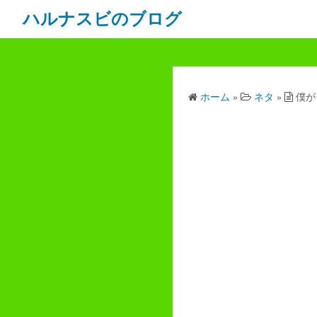
ハルナスビのブログ
ホーム
»
ネタ
»
僕が