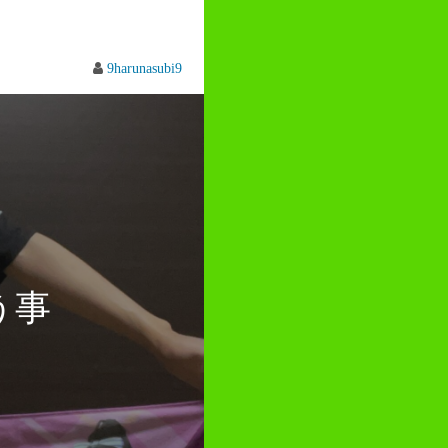
9harunasubi9
う事