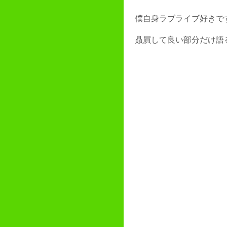
僕自身ラブライブ好きで
贔屓して良い部分だけ語