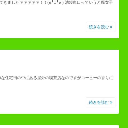
行ってきましたァァァァァ！！(๑╹ω╹๑ ) 池袋東口っていうと腐女子
続きを読む
！
静な住宅街の中にある屋外の喫茶店なのですがコーヒーの香りに
続きを読む