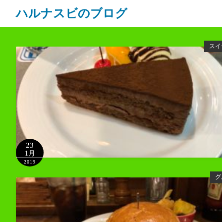
ハルナスビのブログ
スイ
23
1月
2019
グ