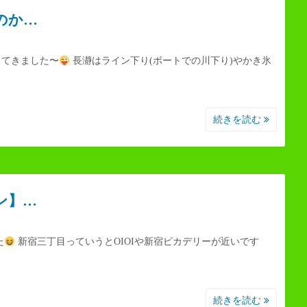
のか…
ってきました〜
長瀞はライン下り(ボートでの川下り)やかき氷
続きを読む
ン】…
た
新宿三丁目っていうとOIOIや新宿ピカデリーが近いです
続きを読む