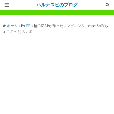
ハルナスビのブログ
記事一覧
ホーム
»
PR
»
RIZAPが作ったコンビニジム、chocoZAP(ち
ホームページ
ょこざっぷ)のレポ
問い合わせ
プライバシーポリシー