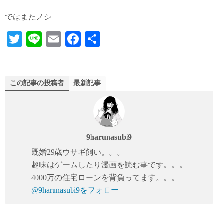
ではまたノシ
T
Li
E
Fa
共
wi
ne
m
ce
有
tte
ail
bo
r
ok
この記事の投稿者
最新記事
9harunasubi9
既婚29歳ウサギ飼い。。。
趣味はゲームしたり漫画を読む事です。。。
4000万の住宅ローンを背負ってます。。。
@9harunasubi9をフォロー