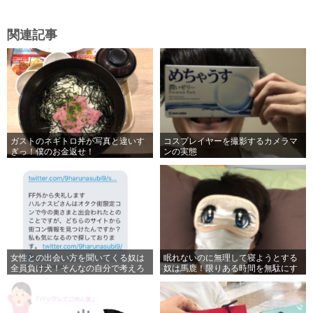
関連記事
ガストのネギトロ丼が写真と違いす
コスプレイヤーを撮影するカメラマ
ぎっ！僕のお金返せ！
ンの実態
女性との出会い方を聞いてくる奴は
眠れないのに無理して寝ようとする
全員負け犬！そんなの自分で考えろ
奴は馬鹿！限りある時間を無駄にす
よウスラトンカチ！
るな！