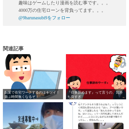
趣味はゲームしたり漫画を読む事です。。。
4000万の住宅ローンを背負ってます。。。
@9harunasubi9をフォロー
関連記事
副業で在宅ワークするのはキツイ！
『仕事辞めます』って言うの、気持
遊ぶ時間無くなるぞ！
ち良すぎ