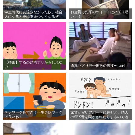
学生時代に友達少なかった奴、社会
お金貰った系のツイートはバズり易
人になると更に友達少なくなるぞ
い！？
【整形】するの結構アリかもしれな
迫真バズり部〜拡散の裏技〜part4
い
テレワーク良すぎ！一生テレワーク
家賃が安いアパートに住むと、隣人
で良いわ！
のSEX音を聞かされたりするので地
獄