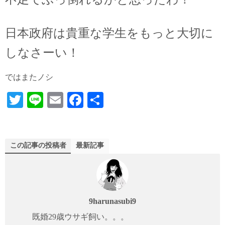
日本政府は貴重な学生をもっと大切に
しなさーい！
ではまたノシ
T
Li
E
Fa
共
wi
ne
m
ce
有
tte
ail
bo
r
ok
この記事の投稿者
最新記事
9harunasubi9
既婚29歳ウサギ飼い。。。