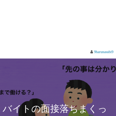
9harunasubi9
バイトの面接落ちまくっ