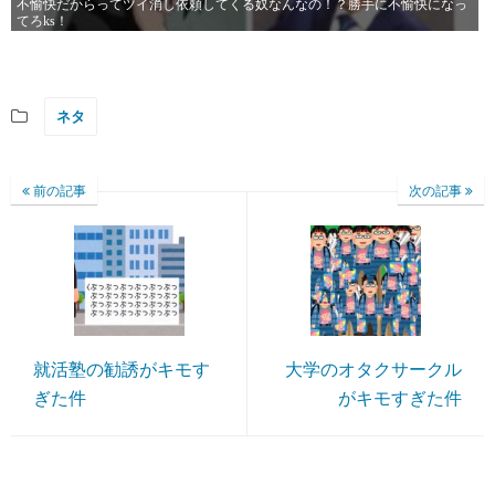
不愉快だからってツイ消し依頼してくる奴なんなの！？勝手に不愉快になっ
てろks！
ネタ
前の記事
次の記事
就活塾の勧誘がキモす
大学のオタクサークル
ぎた件
がキモすぎた件