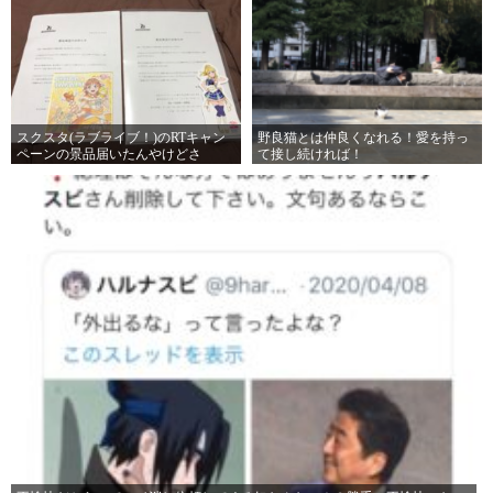
スクスタ(ラブライブ！)のRTキャン
野良猫とは仲良くなれる！愛を持っ
ペーンの景品届いたんやけどさ
て接し続ければ！
ぁ。。。