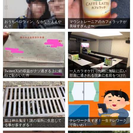
おうちハロウィン、なかなかええや
マウントレーニアのカフェラッテが
ん？
美味すぎんよ〜
Twitter(X)の収益がクソ過ぎる上に銀
一人カラオケ行った時に無駄に広い
行で恥かいた件
部屋に通される現象に名前をつけた
い。
猫は神出鬼没！謎の場所に生息して
テレワーク良すぎ！一生テレワーク
る事が多すぎる！
で良いわ！