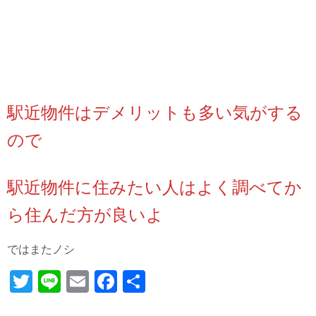
駅近物件はデメリットも多い気がする
ので
駅近物件に住みたい人はよく調べてか
ら住んだ方が良いよ
ではまたノシ
T
Li
E
Fa
共
wi
ne
m
ce
有