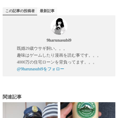
tte
ail
bo
r
ok
この記事の投稿者
最新記事
9harunasubi9
既婚29歳ウサギ飼い。。。
趣味はゲームしたり漫画を読む事です。。。
4000万の住宅ローンを背負ってます。。。
@9harunasubi9をフォロー
関連記事