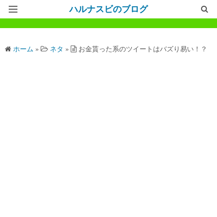
ハルナスビのブログ
記事一覧
ホーム
»
ネタ
»
お金貰った系のツイートはバズり易い！？
ホームページ
問い合わせ
プライバシーポリシー