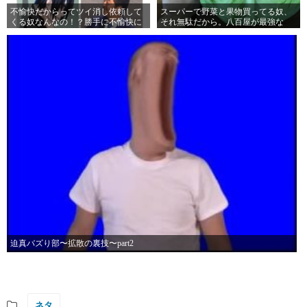
不愉快だからってツイ消し依頼して
スーパーで野菜と果物買ってる奴、
くる奴なんなの！？勝手に不愉快に
それ無駄だから。八百屋が最強な
なってろks！
り。
迫真バズり部〜拡散の裏技〜part2
ネタ