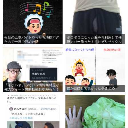
夜勤の工場バイトやったら地獄すぎ
ボロボロになった服を再利用して便
たので一日で辞めた話
座カバー作った！これぞリサイクル
や！#DIY
「イケハヤ」っていう情報商材屋が
僕が結婚して良かった事まとめ
俺のツイート無断転載しやがった！
「イケハヤ」みたいな奴に紹介され
ると俺の評判まで落ちるんだよKS