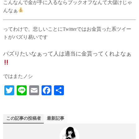
こんなんで金が手に入るならブックオフなんて大儲けじゃ
んなぁ
ってわけで、悲しいことにTwitterではお金貰った系ツイー
トがバズり易いです
バズりたいなぁって人は適当に金貰ってくれよなぁ
ではまたノシ
T
Li
E
Fa
共
wi
ne
m
ce
有
tte
ail
bo
r
ok
この記事の投稿者
最新記事