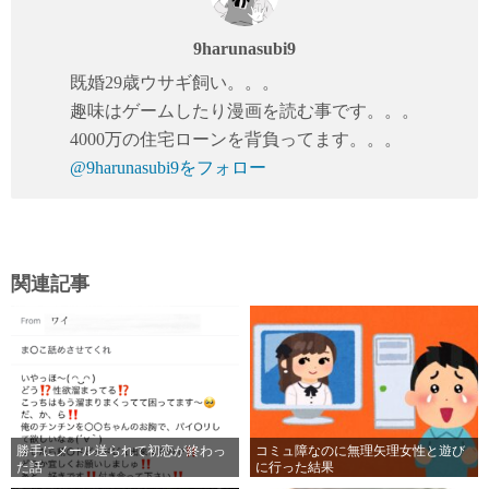
9harunasubi9
既婚29歳ウサギ飼い。。。
趣味はゲームしたり漫画を読む事です。。。
4000万の住宅ローンを背負ってます。。。
@9harunasubi9をフォロー
関連記事
勝手にメール送られて初恋が終わっ
コミュ障なのに無理矢理女性と遊び
た話
に行った結果