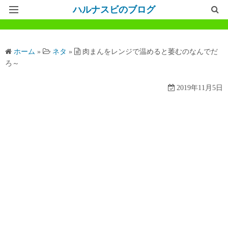
ハルナスビのブログ
記事一覧
ホーム
»
ネタ
»
肉まんをレンジで温めると萎むのなんでだ
ホームページ
ろ～
問い合わせ
2019年11月5日
プライバシーポリシー