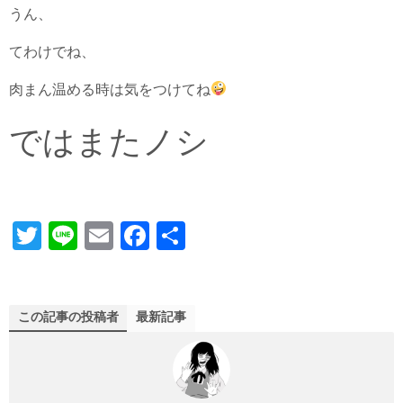
うん、
てわけでね、
肉まん温める時は気をつけてね
ではまたノシ
T
Li
E
Fa
共
wi
ne
m
ce
有
tte
ail
bo
r
ok
この記事の投稿者
最新記事