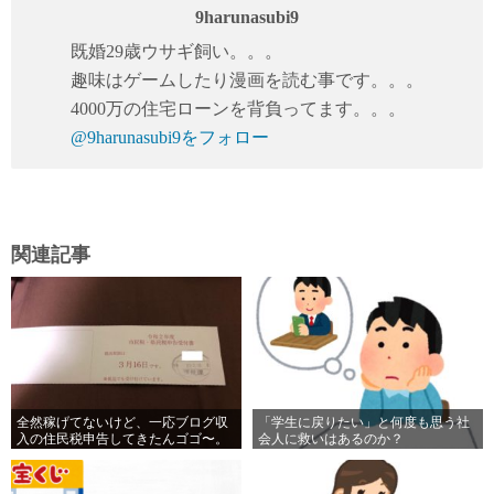
9harunasubi9
既婚29歳ウサギ飼い。。。
趣味はゲームしたり漫画を読む事です。。。
4000万の住宅ローンを背負ってます。。。
@9harunasubi9をフォロー
関連記事
全然稼げてないけど、一応ブログ収
「学生に戻りたい」と何度も思う社
入の住民税申告してきたんゴゴ〜。
会人に救いはあるのか？