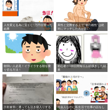
人生変える為に宝くじ1万円分買った
異性と交際する上で″体の相性″は絶
結果
対にマッチした方が良い
朝弱い人必見！イライラする朝を乗
初心者が100日間毎日お絵描きした結
り切る方法！
果
詐欺被害に遭っても泣き寝入りする
社会人なのに私生活で仕事の話をし