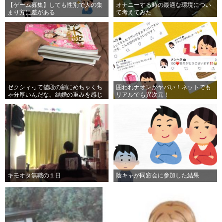
【ゲーム募集】しても性別で人の集
オナニーする時の最適な環境につい
まり方に差がある
て考えてみた
ゼクシィって値段の割にめちゃくち
囲われナオンがヤバい！ネットでも
ゃ分厚いんだな。結婚の重みを感じ
リアルでも異次元！
る…。
キモオタ無職の１日
陰キャが同窓会に参加した結果