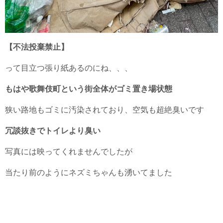
【不法投棄禁止】
って目立つ張り紙あるのにね、、、
もはや歌舞伎町という街全体がゴミ置き場状態
狭い路地もゴミに汚染されており、空気も超絶臭いです
冗談抜きでトイレより臭い
写真には映ってくれませんでしたが
当たり前のようにネズミちゃんも湧いてました