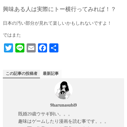
興味ある人は実際にトー横行ってみれば！？
日本の汚い部分が見れて楽しいかもしれないですよ！
ではまた
T
Li
E
Fa
共
wi
ne
m
ce
有
tte
ail
bo
r
ok
この記事の投稿者
最新記事
9harunasubi9
既婚29歳ウサギ飼い。。。
趣味はゲームしたり漫画を読む事です。。。