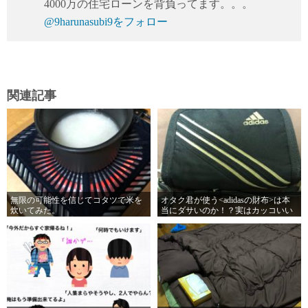
4000万の住宅ローンを背負ってます。。。
@9harunasubi9をフォロー
関連記事
無限の可能性を信じてコタツで米を
オタク君が使う<adidasの財布>は本
炊いてみた。
当にダサいのか！？実はカッコいい
のではないか！？