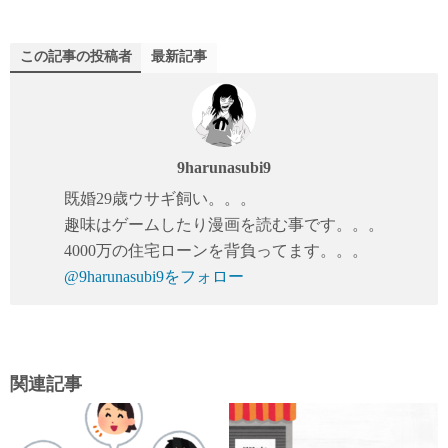
tte
ail
bo
r
ok
この記事の投稿者
最新記事
9harunasubi9
既婚29歳ウサギ飼い。。。
趣味はゲームしたり漫画を読む事です。。。
4000万の住宅ローンを背負ってます。。。
@9harunasubi9をフォロー
関連記事