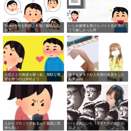
Twitterをやる時間は本当に無駄なの
いじめ被害を受けたバイト先が潰れ
か？
てて嬉しかった件
元恋人との復縁を願う奴、無駄な希
陰キャオタクが人生初の女装をした
望を持つのは辞めよう
結果 part2
人からブロックされるって最高に気
バイト先にいた《オタサーの姫》の
持ち良い
話