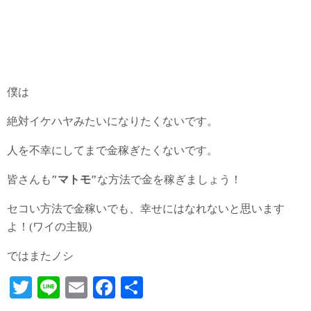
僕は
絶対イケハヤみたいになりたくないです。
人を不幸にしてまで金稼ぎたくないです。
皆さんも
″マトモ″
な方法で金を稼ぎましょう！
セコい方法で金稼いでも、幸せにはなれないと思います
よ！(ワイの主観)
ではまたノシ
T
Li
E
Fa
共
wi
ne
m
ce
有