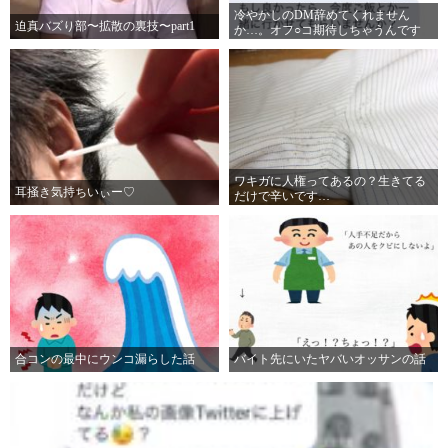
冷やかしのDM辞めてくれません
迫真バズり部〜拡散の裏技〜part1
か…。オフ○コ期待しちゃうんです
よ…。
ワキガに人権ってあるの？生きてる
耳掻き気持ちいぃー♡
だけで辛いです…
合コンの最中にウンコ漏らした話
バイト先にいたヤバいオッサンの話