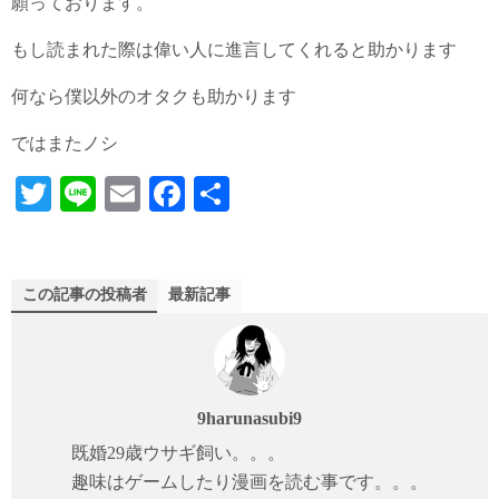
願っております。
もし読まれた際は偉い人に進言してくれると助かります
何なら僕以外のオタクも助かります
ではまたノシ
T
Li
E
Fa
共
wi
ne
m
ce
有
tte
ail
bo
r
ok
この記事の投稿者
最新記事
9harunasubi9
既婚29歳ウサギ飼い。。。
趣味はゲームしたり漫画を読む事です。。。