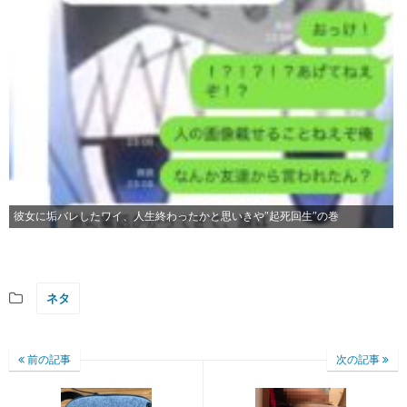
彼女に垢バレしたワイ、人生終わったかと思いきや″起死回生″の巻
ネタ
前の記事
次の記事