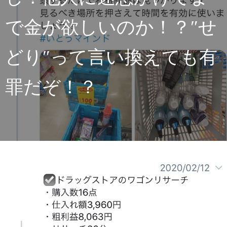
で金が欲しいのか！？″せ
どり″って言い換えても有
罪だぞ！？