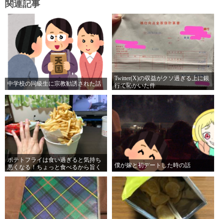
関連記事
Twitter(X)の収益がクソ過ぎる上に銀
中学校の同級生に宗教勧誘された話
行で恥かいた件
ポテトフライは食い過ぎると気持ち
僕が嫁と初デートした時の話
悪くなる！ちょっと食べるから旨く
感じるのだ！