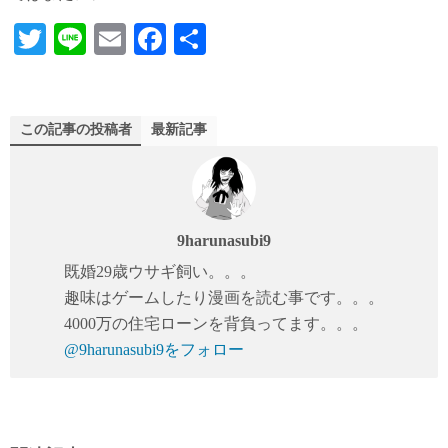
T
Li
E
Fa
共
wi
ne
m
ce
有
tte
ail
bo
r
ok
この記事の投稿者
最新記事
9harunasubi9
既婚29歳ウサギ飼い。。。
趣味はゲームしたり漫画を読む事です。。。
4000万の住宅ローンを背負ってます。。。
@9harunasubi9をフォロー