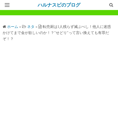
ハルナスビのブログ
記事一覧
ホーム
»
ネタ
»
転売厨は1人残らず滅ぶべし！他人に迷惑
ホームページ
かけてまで金が欲しいのか！？″せどり″って言い換えても有罪だ
ぞ！？
問い合わせ
プライバシーポリシー