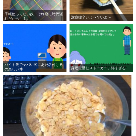
手帳使ってない奴 それ逆に時代遅
潔癖症辛いよ〜辛いよ〜
れだから！！
バイト先でヤバい客にあだ名付ける
身近に潜むストーカー、怖すぎる
の楽しい件